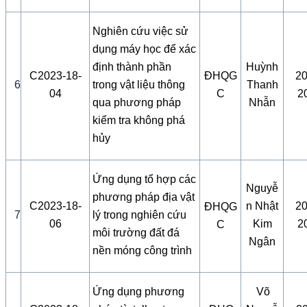
Nghiên cứu việc sử
dụng máy học để xác
định thành phần
Huỳnh
C2023-18-
ĐHQG
20
6
trong vật liệu thông
Thanh
04
C
2
qua phương pháp
Nhẫn
kiểm tra không phá
hủy
Ứng dụng tổ hợp các
Nguyễ
phương pháp địa vật
C2023-18-
n Nhật
20
ĐHQG
7
lý trong nghiên cứu
06
Kim
2
C
môi trường đất đá
Ngân
nền móng công trình
Ứng dụng phương
Võ