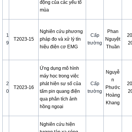
động của các yếu tố
mùa
Nghiên cứu phương
Phan
1
Cấp
20
T2023-15
pháp đo và xử lý tín
Nguyệt
9
trường
2
hiệu điện cơ EMG
Thuần
Ứng dụng mô hình
Nguyễ
máy học trong việc
n
2
phát hiện sự số của
Cấp
20
T2023-16
Phước
0
tấm pin quang điện
trường
2
Hoàng
qua phân tích ảnh
Khang
hồng ngoại
Nghiên cứu hiện
tượng tán xạ sóng