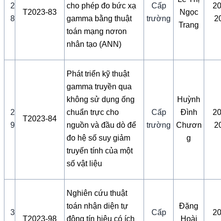
2
cho phép đo bức xạ
Cấp
20
T2023-83
Ngọc
8
gamma bằng thuật
trường
2
Trang
toán mạng nơron
nhân tạo (ANN)
Phát triển kỹ thuật
gamma truyền qua
không sử dụng ống
Huỳnh
2
chuẩn trực cho
Cấp
Đình
20
T2023-84
9
nguồn và đầu dò để
trường
Chươn
2
đo hệ số suy giảm
g
truyến tính của một
số vật liệu
Nghiên cứu thuật
toán nhận diện tự
Đặng
3
Cấp
20
T2023-98
động tín hiệu có ích
Hoài