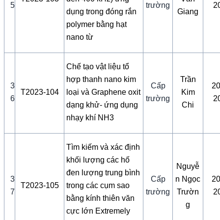
5
trường
2
dụng trong đóng rắn
Giang
polymer bằng hạt
nano từ
Chế tạo vật liệu tổ
hợp thanh nano kim
Trần
3
Cấp
20
T2023-104
loại và Graphene oxit
Kim
6
trường
2
dạng khử- ứng dụng
Chi
nhạy khí NH3
Tìm kiếm và xác định
khối lượng các hố
Nguyễ
đen lượng trung bình
3
Cấp
n Ngọc
20
T2023-105
trong các cụm sao
7
trường
Trườn
2
bằng kính thiên văn
g
cực lớn Extremely