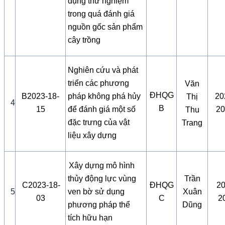
dụng thử nghiệm
trong quá đánh giá
nguồn gốc sản phẩm
cây trồng
Nghiên cứu và phát
triển các phương
Văn
ĐHQG
B2023-18-
pháp không phá hủy
20
Thị
4
B
15
để đánh giá một số
20
Thu
đặc trưng của vật
Trang
liệu xây dựng
Xây dựng mô hình
thủy động lực vùng
Trần
C2023-18-
ĐHQG
20
5
ven bờ sử dụng
Xuân
03
C
2
phương pháp thể
Dũng
tích hữu hạn