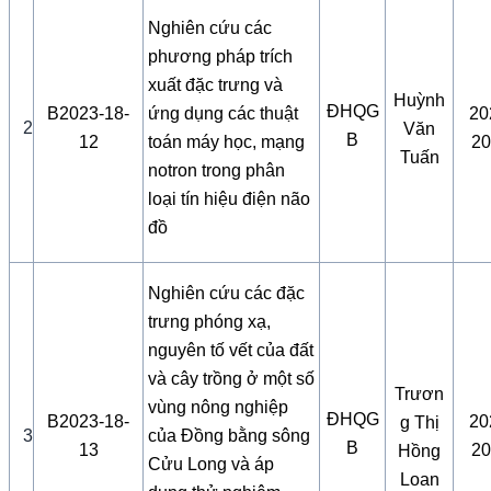
Nghiên cứu các
phương pháp trích
xuất đặc trưng và
Huỳnh
ĐHQG
B2023-18-
ứng dụng các thuật
20
2
Văn
B
12
toán máy học, mạng
20
Tuấn
notron trong phân
loại tín hiệu điện não
đồ
Nghiên cứu các đặc
trưng phóng xạ,
nguyên tố vết của đất
và cây trồng ở một số
Trươn
vùng nông nghiệp
ĐHQG
B2023-18-
20
g Thị
3
của Đồng bằng sông
B
13
20
Hồng
Cửu Long và áp
Loan