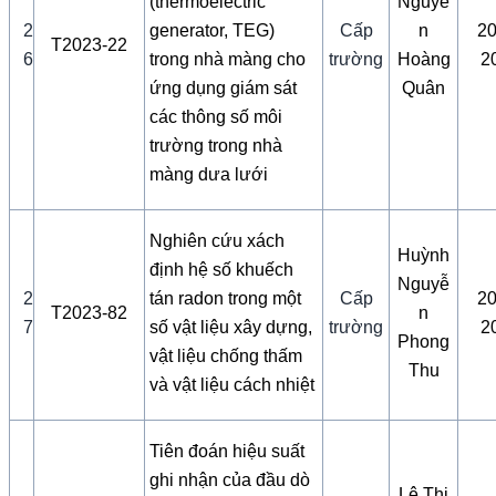
(thermoelectric
Nguyễ
2
generator, TEG)
Cấp
n
20
T2023-22
6
trong nhà màng cho
trường
Hoàng
2
ứng dụng giám sát
Quân
các thông số môi
trường trong nhà
màng dưa lưới
Nghiên cứu xách
Huỳnh
định hệ số khuếch
Nguyễ
2
tán radon trong một
Cấp
20
T2023-82
n
7
số vật liệu xây dựng,
trường
2
Phong
vật liệu chống thấm
Thu
và vật liệu cách nhiệt
Tiên đoán hiệu suất
ghi nhận của đầu dò
Lê Thị