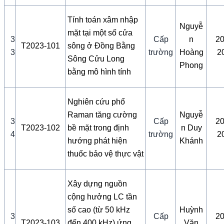
Tính toán xâm nhập
Nguyễ
mặt tại một số cửa
3
Cấp
n
20
T2023-101
sông ở Đồng Bằng
3
trường
Hoàng
2
Sông Cửu Long
Phong
bằng mô hình tính
Nghiên cứu phổ
Raman tăng cường
Nguyễ
3
Cấp
20
T2023-102
bề mặt trong định
n Duy
4
trường
2
hướng phát hiện
Khánh
thuốc bảo vệ thực vật
Xây dựng nguồn
cộng hưởng LC tần
số cao (từ 50 kHz
Huỳnh
3
Cấp
20
T2023-103
đến 400 kHz) ứng
Văn