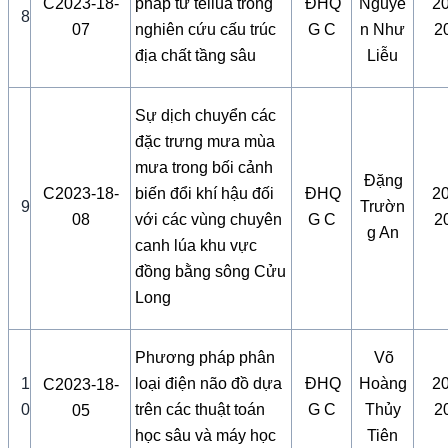
C2023-18-
pháp từ tellua trong
ĐHQ
Nguyễ
2
8
07
nghiên cứu cấu trúc
G C
n Như
2
địa chất tầng sâu
Liễu
Sự dịch chuyển các
đặc trưng mưa mùa
mưa trong bối cảnh
Đặng
C2023-18-
biến đổi khí hậu đối
ĐHQ
2
9
Trườn
08
với các vùng chuyên
G C
2
g An
canh lúa khu vực
đồng bằng sông Cửu
Long
Phương pháp phân
Võ
1
loại điện não đồ dựa
ĐHQ
Hoàng
2
C2023-18-
0
trên các thuật toán
G C
Thủy
2
05
học sâu và máy học
Tiên