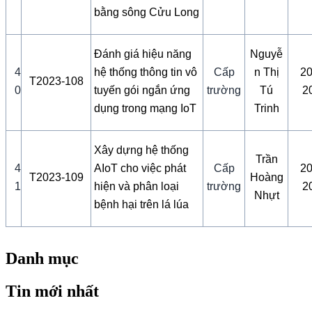
bằng sông Cửu Long
Đánh giá hiệu năng
Nguyễ
4
hệ thống thông tin vô
Cấp
n Thị
20
T2023-108
0
tuyến gói ngắn ứng
trường
Tú
2
dụng trong mạng IoT
Trinh
Xây dựng hệ thống
Trần
4
AIoT cho việc phát
Cấp
20
T2023-109
Hoàng
1
hiện và phân loại
trường
2
Nhựt
bệnh hại trên lá lúa
Danh mục
Tin mới nhất