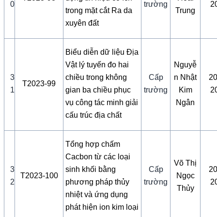
0
trường
2
trong mặt cắt Ra da
Trung
xuyên đất
Biểu diễn dữ liệu Địa
Vật lý tuyến đo hai
Nguyễ
3
chiều trong không
Cấp
n Nhật
20
T2023-99
1
gian ba chiều phục
trường
Kim
2
vụ công tác minh giải
Ngân
cấu trúc địa chất
Tổng hợp chấm
Cacbon từ các loại
Võ Thị
3
sinh khối bằng
Cấp
20
T2023-100
Ngọc
2
phương pháp thủy
trường
2
Thủy
nhiệt và ứng dụng
phát hiện ion kim loại