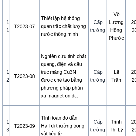
Võ
Thiết lập hệ thống
1
Cấp
Lương
2
quan trắc chất lượng
T2023-07
1
trường
Hồng
2
nước thông minh
Phước
Nghiên cứu tính chất
quang, điện và cấu
1
trúc màng Cu3N
Cấp
Lê
2
T2023-08
2
được chế tạo bằng
trường
Trấn
2
phương pháp phún
xạ magnetron dc.
Tính toán độ dẫn
1
Cấp
Trịnh
2
Hall dị thường trong
T2023-09
3
trường
Thị Lý
2
vật liệu từ