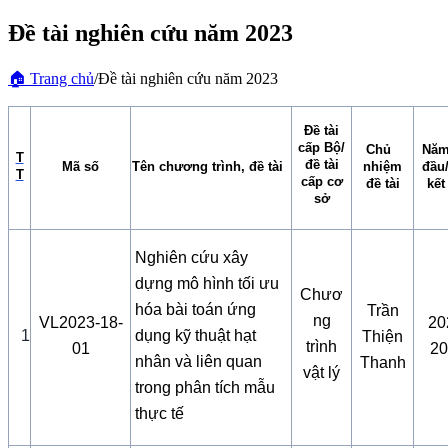
Đề tài nghiên cứu năm 2023
🏠
Trang chủ
/
Đề tài nghiên cứu năm 2023
Đề tài
cấp Bộ/
Chủ
Năm
T
đề tài
Mã số
Tên chương trình, đề tài
nhiệm
đầu
T
cấp cơ
đề tài
kết
sở
Nghiên cứu xây
dựng mô hình tối ưu
Chươ
hóa bài toán ứng
Trần
ng
VL2023-18-
20
1
dụng kỹ thuật hạt
Thiện
trình
01
20
nhân và liên quan
Thanh
vật lý
trong phân tích mẫu
thực tế