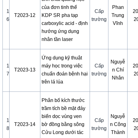
của đơn tinh thể
Phan
1
Cấp
20
T2023-12
KDP SR pha tạp
Trung
6
trường
2
carboxylic acid - định
Vĩnh
hướng ứng dụng
nhân tần laser
Ứng dụng kỹ thuật
Nguyễ
1
máy học trong việc
Cấp
20
T2023-13
n Chí
7
chuẩn đoán bệnh hại
trường
2
Nhân
trên lá lúa
Phân bố kích thước
trầm tích bề mặt đáy
biển dọc vùng ven
Nguyễ
1
Cấp
20
T2023-14
bờ đồng bằng sông
n Công
8
trường
2
Cửu Long dưới tác
Thành