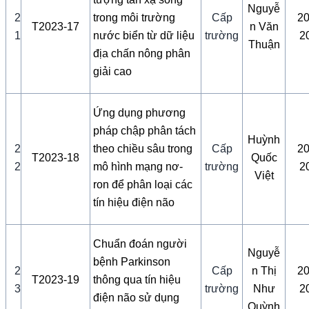
Nguyễ
2
trong môi trường
Cấp
20
T2023-17
n Văn
1
nước biển từ dữ liệu
trường
2
Thuận
địa chấn nông phân
giải cao
Ứng dụng phương
pháp chập phân tách
Huỳnh
2
theo chiều sâu trong
Cấp
20
T2023-18
Quốc
2
mô hình mạng nơ-
trường
2
Việt
ron để phân loại các
tín hiệu điện não
Chuẩn đoán người
Nguyễ
bệnh Parkinson
2
Cấp
n Thị
20
T2023-19
thông qua tín hiệu
3
trường
Như
2
điện não sử dụng
Quỳnh