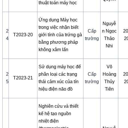
thuật toán máy học
Ứng dụng Máy học
Nguyễ
trong việc nhận biết
2
Cấp
n Ngọc
20
T2023-20
giới tính của trứng gà
4
trường
Thảo
2
bằng phương pháp
Nhi
không xâm lấn
Sử dụng máy học để
Võ
2
phân loại các trạng
Cấp
Hoàng
20
T2023-21
5
thái cảm xúc của tín
trường
Thủy
2
hiệu điện não đồ
Tiên
Nghiên cứu và thiết
kế hệ tạo nguồn
nhiệt điện