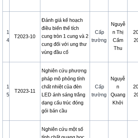
Đánh giá kế hoạch
Nguyễ
điều biến thể tích
1
Cấp
n Thị
2
cung tròn 1 cung và 2
T2023-10
4
trường
Cẩm
2
cung đối với ung thư
Thu
vùng đầu cổ
Nghiên cứu phương
pháp mô phỏng tính
Nguyễ
1
chất nhiệt của đèn
Cấp
n
2
T2023-11
5
LED ánh sáng trắng
trường
Quang
2
dạng cấu trúc đóng
Khởi
gói bán cầu
Nghiên cứu một số
tính chất quang học