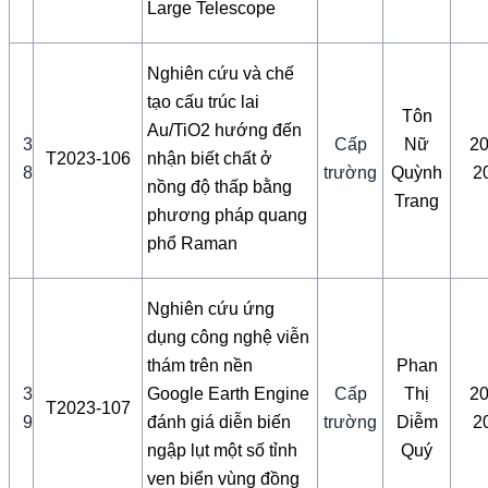
Large Telescope
Nghiên cứu và chế
tạo cấu trúc lai
Tôn
Au/TiO2 hướng đến
3
Cấp
Nữ
20
T2023-106
nhận biết chất ở
8
trường
Quỳnh
2
nồng độ thấp bằng
Trang
phương pháp quang
phổ Raman
Nghiên cứu ứng
dụng công nghệ viễn
thám trên nền
Phan
3
Google Earth Engine
Cấp
Thị
20
T2023-107
9
đánh giá diễn biến
trường
Diễm
2
ngập lụt một số tỉnh
Quý
ven biển vùng đồng