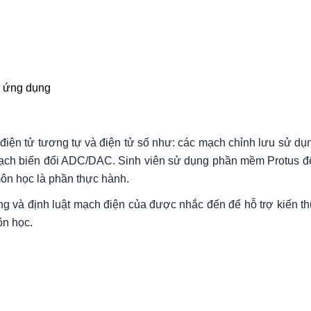
ử ứng dụng
iện tử tương tự và điện tử số như: các mạch chỉnh lưu sử dụng
ạch biến đổi ADC/DAC. Sinh viên sử dụng phần mềm Protus để 
môn học là phần thực hành.
động và định luật mạch điện của được nhắc đến để hỗ trợ kiến 
ôn học.