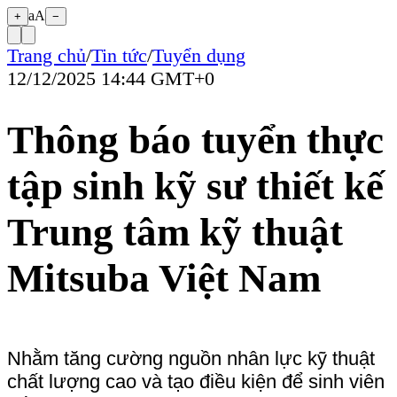
aA
+
−
Trang chủ
/
Tin tức
/
Tuyển dụng
12/12/2025 14:44 GMT+0
Thông báo tuyển thực
tập sinh kỹ sư thiết kế
Trung tâm kỹ thuật
Mitsuba Việt Nam
Nhằm tăng cường nguồn nhân lực kỹ thuật
chất lượng cao và tạo điều kiện để sinh viên
tiếp cận môi trường làm việc chuyên nghiệp,
Trung tâm Kỹ thuật Mitsuba Việt Nam trân
trọng thông báo chương trình tuyển thực tập
sinh, với các thông tin cụ thể như sau:
1. Đối tượng và yêu cầu