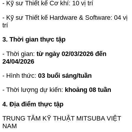
TRUNG TÂM KỸ THUẬT MITSUBA VIỆT
NAM
Zen Plaza, Lầu 11, Số 54–56 Nguyễn Trãi,
Phường Bến Thành, Thành phố Hồ Chí
Minh
5. Thời gian nhận hồ sơ:
Từ
15/12/2025
đến
09/01/2026
6. Thông tin tiếp nhận hồ sơ
- Ms. Thủy Tiên: thuy-tien@mvtc.mitsuba-
gr.com
- Mr. Xương Ký: xuong-ky@mvtc.mitsuba-
gr.com
Lưu ý khi ứng tuyển
- Ứng viên cần
ghi rõ vị trí đăng ký
(Thiết
kế Cơ khí / Thiết kế Hardware / Thiết kế
Software).