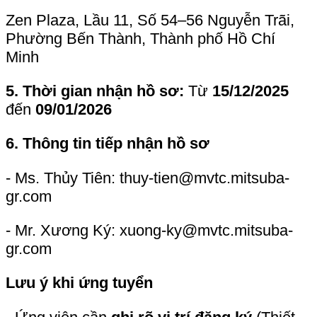
- Đồng thời
nêu rõ thời gian tốt nghiệp
hoặc dự kiến tốt nghiệp
trong hồ sơ ứng
tuyển.
Sau khi tiếp nhận hồ sơ,
Trung tâm Kỹ
thuật Mitsuba Việt Nam
sẽ
liên hệ trực
tiếp với các ứng viên phù hợp để sắp xếp
phỏng vấn
trong thời gian sớm nhất.
Trân trọng thông báo.