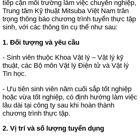
- Sinh viên thuộc Khoa Vật lý – Vật lý kỹ
thuật, các Bộ môn Vật lý Điện tử và Vật lý
Tin học.
- Ưu tiên sinh viên năm cuối sắp tốt nghiệp
hoặc vừa tốt nghiệp, có định hướng làm việc
lâu dài tại công ty sau khi hoàn thành
chương trình thực tập.
2. Vị trí và số lượng tuyển dụng
- Kỹ sư Thiết kế Cơ khí: 10 vị trí
- Kỹ sư Thiết kế Hardware & Software: 04 vị
trí
3. Thời gian thực tập
- Thời gian:
từ ngày 02/03/2026 đến
24/04/2026
- Hình thức:
03 buổi sáng/tuần
- Thời lượng dự kiến:
khoảng 08 tuần
4. Địa điểm thực tập