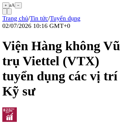
aA
+
−
Trang chủ
/
Tin tức
/
Tuyển dụng
02/07/2026 10:16 GMT+0
Viện Hàng không Vũ
trụ Viettel (VTX)
tuyển dụng các vị trí
Kỹ sư
Viện Hàng không Vũ trụ Viettel (VTX) thông
báo tuyển dụng các vị trí Kỹ sư. Thông tin chi
tiết xem tại hình bên dưới.