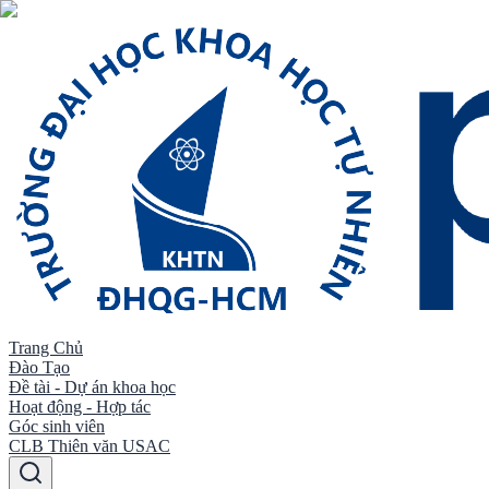
Trang Chủ
Đào Tạo
Đề tài - Dự án khoa học
Hoạt động - Hợp tác
Góc sinh viên
CLB Thiên văn USAC