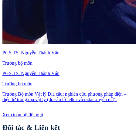
PGS.TS. Nguyễn Thành Vấn
Trưởng bộ môn
PGS.TS. Nguyễn Thành Vấn
Trưởng bộ môn
Trưởng Bộ môn Vật lý Địa cầu; nghiên cứu phương pháp điện –
điện từ trong địa vật lý (đo sâu từ tellur và radar xuyên đất).
Xem toàn bộ đội ngũ
Đối tác & Liên kết