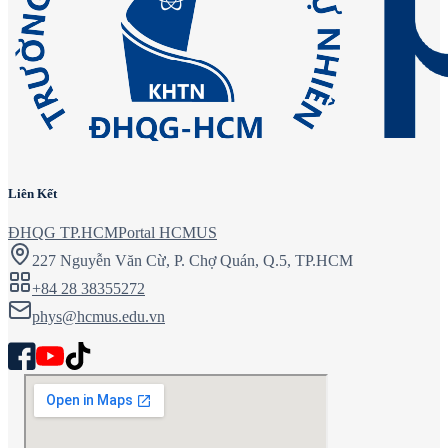
Liên Kết
ĐHQG TP.HCM
Portal HCMUS
227 Nguyễn Văn Cừ, P. Chợ Quán, Q.5, TP.HCM
+84 28 38355272
phys@hcmus.edu.vn