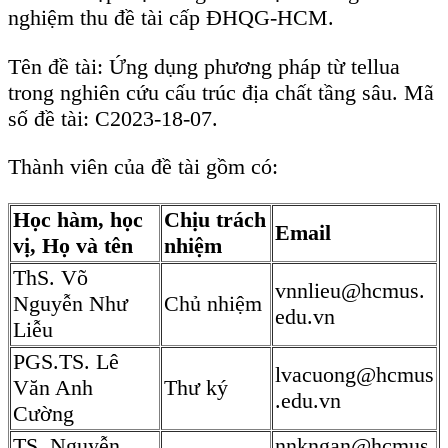
PGS.TS. Lê
lvacuong@hcmus
Văn Anh
Thư ký
.edu.vn
Cường
TS. Nguyễn
nnkngan@hcmus
Tham gia
Nhật Kim Ngân
.edu.vn
ThS. Nguyễn
nvthuan@hcmus.
Tham gia
Văn Thuận
edu.vn
NCS. Đặng
danghoanghuy07
Tham gia
Hoàng Duy
06@gmail.com
Danh sách Hội đồng khoa học:
Chức danh
Họ và tên
Đơn vị công tác
trong hội
đồng
PGS.TS.
Trường Đại học
Chủ tịch
Trần Văn
Bách khoa - ĐHQG-
hội đồng
Xuân
HCM
TS. Nguyễn
Trường Dự bị đại
Ủy viên
Thanh Sơn
học TP.HCM
phản biện
Trường Đại học
TS. Nguyễn
Ủy viên
Bách khoa - ĐHQG-
Xuân Khá
phản biện
HCM