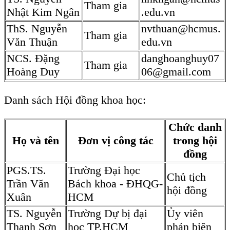
PGS.TS.
Trường Đại học
Đặng
Khoa học tự nhiên -
Ủy viên
Trường An
ĐHQG-HCM
TS. Nguyễn
Trường Đại học
Ủy viên thư
Hoàng
Khoa học tự nhiên -
ký
Chương
ĐHQG-HCM
Hội đồng khoa học đã thông qua đề tài với kết
quả: Khá.