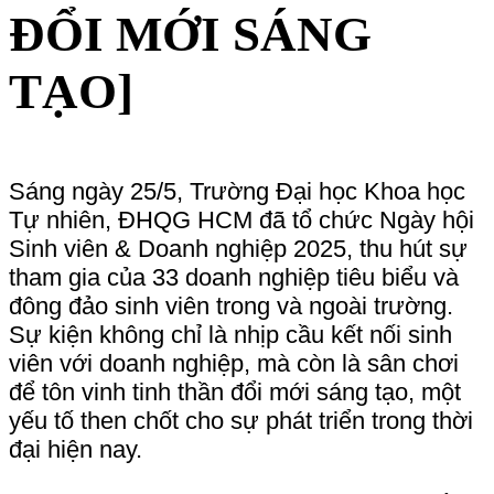
yếu tố then chốt cho sự phát triển trong thời 
đại hiện nay.
Trong khuôn khổ sự kiện, khu triển lãm “Ý 
tưởng khởi nghiệp – Sản phẩm sáng tạo” đã 
mang đến không gian trưng bày những mô 
hình, thiết bị và sản phẩm công nghệ đầy ấn 
tượng. Và CLB Thiên văn USAC tự hào là 
một phần của khu triển lãm này, góp mặt với 
hai “người bạn đồng hành” độc đáo: kính 
Thiên văn và thiết bị đo độ sáng bầu trời 
(SQM). Đây là minh chứng sống động cho 
sức mạnh của ý tưởng sáng tạo khi được 
kết hợp cùng niềm đam mê và tri thức khoa 
học.
Kính thiên văn chính là “cửa sổ” kết nối bầu 
trời đêm: ý tưởng ban đầu của chúng mình 
xuất phát từ khát khao đưa thiên văn học 
đến gần hơn với học sinh sinh viên, giúp các 
bạn dễ dàng tiếp cận và chiêm ngưỡng vẻ 