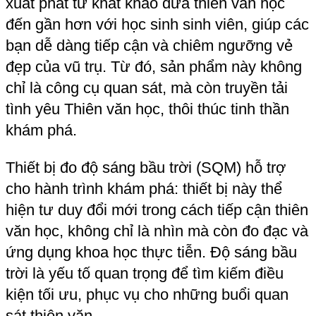
bạn trẻ yêu thích khoa học, USAC vô cùng 
tự hào và hạnh phúc! 
Xin chân thành cảm ơn sự quan tâm và ủng 
hộ của tất cả các bạn đã ghé thăm gian 
hàng của USAC! Chúng mình tin rằng, với 
niềm đam mê và sự sáng tạo không ngừng 
nghỉ, mỗi bạn sẽ tìm thấy cho mình một 
“chòm sao” để khám phá và theo đuổi trên 
con đường học tập và khởi nghiệp.