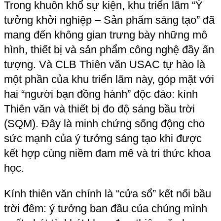
đẹp của vũ trụ. Từ đó, sản phẩm này không 
chỉ là công cụ quan sát, mà còn truyền tải 
tình yêu Thiên văn học, thôi thúc tinh thần 
khám phá.
Thiết bị đo độ sáng bầu trời (SQM) hỗ trợ 
cho hành trình khám phá: thiết bị này thể 
hiện tư duy đổi mới trong cách tiếp cận thiên 
văn học, không chỉ là nhìn mà còn đo đạc và 
ứng dụng khoa học thực tiễn. Độ sáng bầu 
trời là yếu tố quan trọng để tìm kiếm điều 
kiện tối ưu, phục vụ cho những buổi quan 
sát thiên văn.
Ý tưởng sáng tạo không chỉ là khởi đầu – nó 
là động lực tạo ra những sản phẩm hữu ích, 
là nhịp cầu giữa kiến thức học thuật và ứng 
dụng thực tiễn. USAC nhận thấy rõ ngày hội 
đã không chỉ kết nối sinh viên với các doanh 
nghiệp, mà còn là dịp để USAC lan tỏa đam 
mê khoa học và khám phá vũ trụ rộng lớn. 
Được gặp gỡ, giao lưu và chia sẻ cùng các 