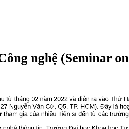
ệ (Seminar on Science and
022 và diễn ra vào Thứ Hai hàng tuần với hai hình thức: Trực 
ừ, Q5, TP. HCM). Đây là hoạt động chung của cán bộ Bộ môn Vật
ều Tiến sĩ đến từ các trường Đại học khác nhau như:
Trường Đại học Khoa học Tự nhiên, ĐHQG TPHCM)