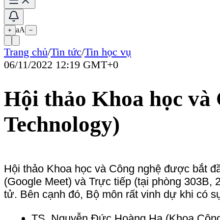
Hội thảo Khoa học và Công ngh
Technology)
aA
+
−
Hội thảo Khoa học và Công nghệ được bắt đầu từ tháng 02 năm 2
(Google Meet) và Trực tiếp (tại phòng 303B, 227 Nguyễn Văn C
tử. Bên cạnh đó, Bộ môn rất vinh dự khi có sự tham gia của nhi
TS. Nguyễn Đức Hoàng Hạ (Khoa Công nghệ thông tin, 
TS. Lê Dương Anh Duy (GES, SHTP LAB)
TS. Phạm Thành Trung (Đại học Namur, Bỉ)
TS. Vũ Thế Đảng (Đại học Osaka, Nhật Bản)
Và các thính giả
Danh sách các buổi hội thảo:
Click here