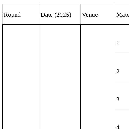
4
1
CN (2/11)
Online
19h30 - 20h
5
6
7
8
1
T3 (4/11)
13h - 13h30