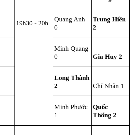
Đình Quyền
Trung Hiền
2
0
Long Thành
Quốc Thống
2
0
Phương Nhi
2
Gia Huy 1
Long Thành
2
Anh Khoa 1
Phương Nhi
Đình Quyền
0
1
Long Thành
Đình Quyền
2
3