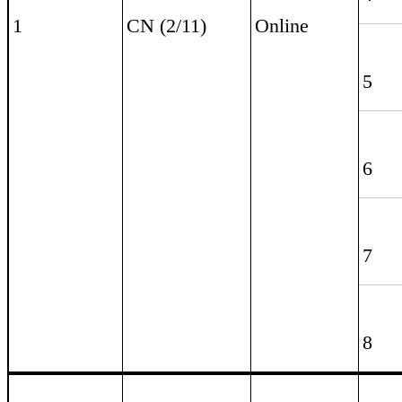
2
2
B38
1
T5 (6/11)
11h - 12h
2
1
3
T5 (13/11)
B38
15h - 16h
2
Final
T7 (15/11)
Online
1
21h - 22h
Coach (for