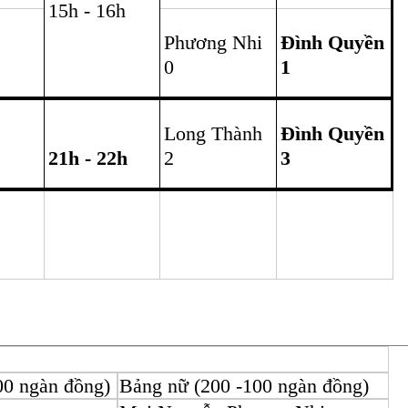
 vào dịp lễ Nhà giáo! Đây như một sân chơi, một câu lạc bộ mở rộ