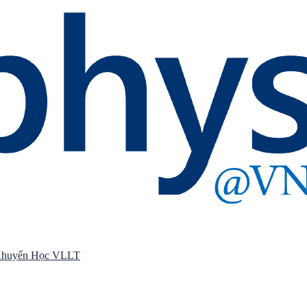
 Khuyến Học VLLT