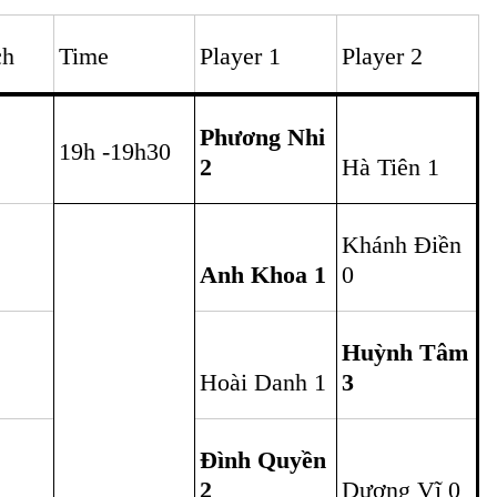
Đình Quyền
2
Dương Vĩ 0
Quang Anh
Trung Hiền
0
2
Minh Quang
0
Gia Huy 2
Long Thành
2
Chí Nhân 1
Minh Phước
Quốc
1
Thống 2
Huỳnh Tâm
Anh Khoa 2
0