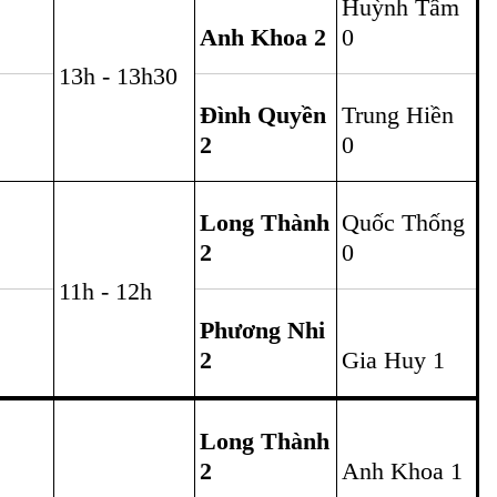
 nữ (200 -100 ngàn đồng)
Nguyễn Phương Nhi
hị Hà Tiên