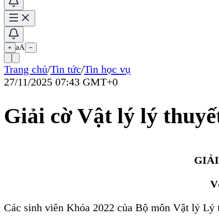
Giải cờ Vật lý lý thuyết-lần 1
aA
+
−
GIẢI CỜ VUA VẬT L
Với tinh thần vui chơ
Các sinh viên Khóa 2022 của Bộ môn Vật lý Lý thuyết đã tổ chức gi
Round
Date (2025)
Venue
Match
Time
19h -19h30
1
2
3