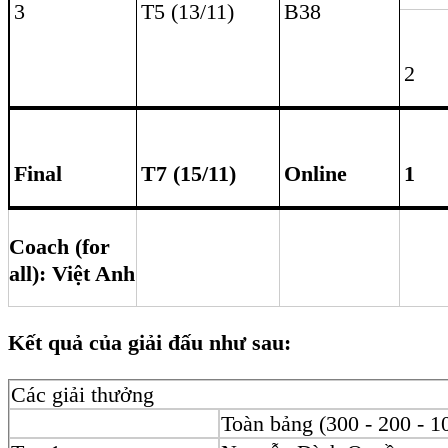
Các giải đấu tiếp theo hy vọng sẽ được tổ chức định kỳ hằng năm
môn Vật lý Lý thuyết!