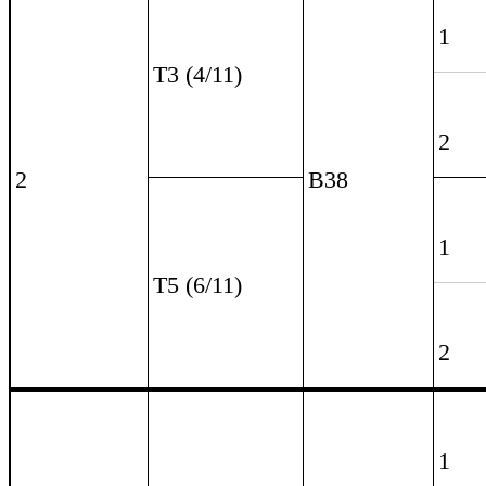
all): Việt Anh
Kết quả của giải đấu như sau:
Các giải thưởng
Toàn bảng (300 - 200 - 100 ngàn đồng)
Bảng
Top 1
Nguyễn Đình Quyền
Mai 
Top 2
Nguyễn Văn Long Thành
Hồ T
Top 3
Mai Nguyễn Phương Nhi
Coach: Việt Anh
(300 ngàn)
Một vài hình ảnh đẹp của giải đấu: