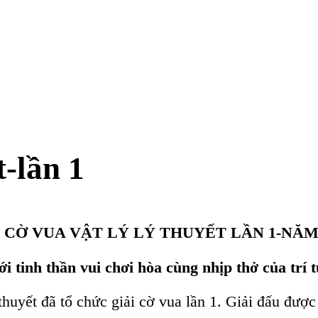
Ý LÝ THUYẾT LẦN 1-NĂM 2025
i hòa cùng nhịp thở của trí tuệ
ải cờ vua lần 1. Giải đấu được chia thành 2 bảng Nam và Nữ.
Player 1
Player 2
Phương Nhi
2
Hà Tiên 1
Khánh Điền
Anh Khoa 1
0
Huỳnh Tâm
Hoài Danh 1
3