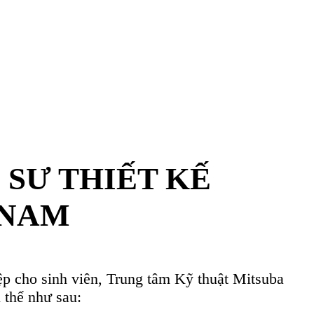
tsuba
uối sắp