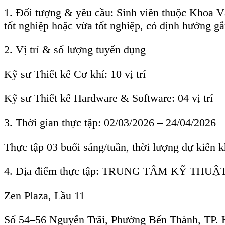
Zen Plaza, Lầu 11
Số 54–56 Nguyễn Trãi, Phường Bến Thành, TP. Hồ Chí Minh
5. Thời gian nhận hồ sơ: Từ 15/12/2025 đến 09/01/2026
6. Thông tin tiếp nhận hồ sơ
Ms. Thủy Tiên: thuy-tien@mvtc.mitsuba-gr.com
Mr. Xương Ký: xuong-ky@mvtc.mitsuba-gr.com
Lưu ý khi ứng tuyển
- Ứng viên vui lòng ghi rõ vị trí đăng ký (Thiết kế Cơ khí / Thiết kế
- Đồng thời nêu rõ thời gian tốt nghiệp hoặc dự kiến tốt nghiệp trong
Sau khi tiếp nhận CV, Trung tâm sẽ liên hệ trực tiếp với các ứng viê