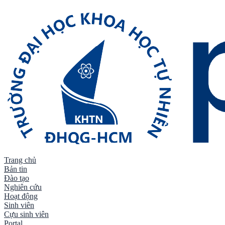
Trang chủ
Bản tin
Đào tạo
Nghiên cứu
Hoạt động
Sinh viên
Cựu sinh viên
Trang chủ
/
Tin tức
/
Tin học vụ
Portal