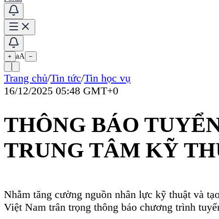
16/12/2025 05:48 GMT+0
THÔNG BÁO TUYỂN THỰC T
TRUNG TÂM KỸ THUẬT MI
aA
+
−
Nhằm tăng cường nguồn nhân lực kỹ thuật và tạo cơ hội tiếp cận môi
Việt Nam trân trọng thông báo chương trình tuyển thực tập sinh Kỹ s
1. Đối tượng & yêu cầu: Sinh viên thuộc Khoa Vật lý – Vật lý kỹ thu
tốt nghiệp hoặc vừa tốt nghiệp, có định hướng gắn bó và làm việc lâu 
2. Vị trí & số lượng tuyển dụng
Kỹ sư Thiết kế Cơ khí: 10 vị trí
Kỹ sư Thiết kế Hardware & Software: 04 vị trí
3. Thời gian thực tập: 02/03/2026 – 24/04/2026
Thực tập 03 buổi sáng/tuần, thời lượng dự kiến khoảng 08 tuần
4. Địa điểm thực tập: TRUNG TÂM KỸ THUẬT MITSUBA VIỆT