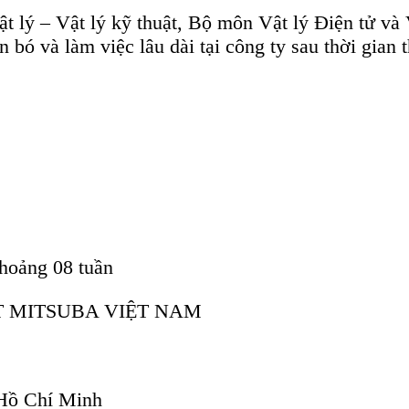
 Hardware / Thiết kế Software)
 hồ sơ ứng tuyển.
n phù hợp để sắp xếp phỏng vấn trong thời gian sớm nhất.