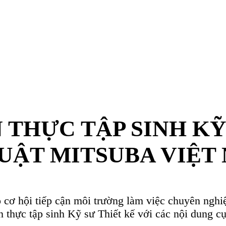
ẬP SINH KỸ SƯ THIẾT KẾ
TSUBA VIỆT NAM
 trường làm việc chuyên nghiệp cho sinh viên, Trung tâm Kỹ thuật Mi
ư Thiết kế với các nội dung cụ thể như sau:
ật, Bộ môn Vật lý Điện tử và Vật lý Tin học. Ưu tiên sinh viên năm c
dài tại công ty sau thời gian thực tập.
 NAM