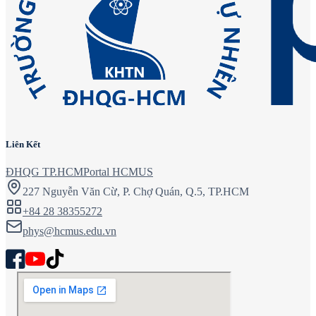
Liên Kết
ĐHQG TP.HCM
Portal HCMUS
227 Nguyễn Văn Cừ, P. Chợ Quán, Q.5, TP.HCM
+84 28 38355272
phys@hcmus.edu.vn