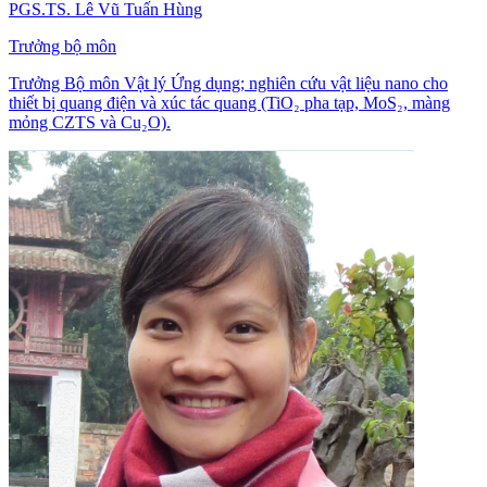
PGS.TS. Lê Vũ Tuấn Hùng
Trưởng bộ môn
Trưởng Bộ môn Vật lý Ứng dụng; nghiên cứu vật liệu nano cho
thiết bị quang điện và xúc tác quang (TiO₂ pha tạp, MoS₂, màng
mỏng CZTS và Cu₂O).