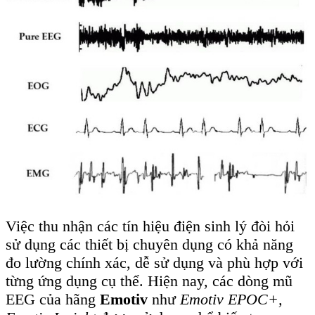
(EMG), thiết bị
MindRove Armband
là một
giải pháp tối ưu khi cung cấp khả năng đo EMG
từ nhiều cơ ở cánh tay thông qua các điện cực
tích hợp, hỗ trợ thu thập dữ liệu chuyển động cơ
bắp theo thời gian thực. Trong khi đó, việc ghi
nhận tín hiệu ECG có thể thực hiện thông qua
các thiết bị điện tim cầm tay hoặc hệ thống đo
không dây có độ chính xác cao, giúp theo dõi
nhịp tim liên tục trong các nghiên cứu và ứng
dụng lâm sàng.