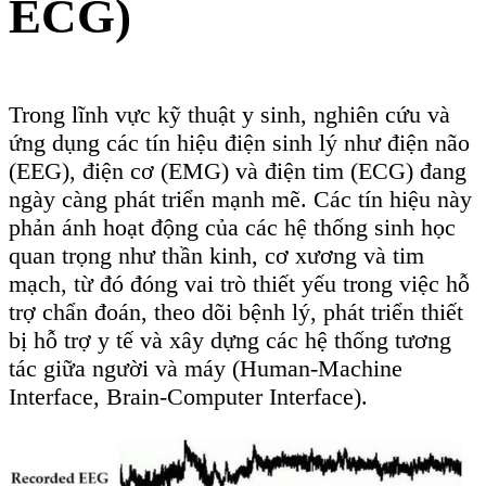
Interface, Brain-Computer Interface).
Việc thu nhận các tín hiệu điện sinh lý đòi hỏi
sử dụng các thiết bị chuyên dụng có khả năng
đo lường chính xác, dễ sử dụng và phù hợp với
từng ứng dụng cụ thể. Hiện nay, các dòng mũ
EEG của hãng
Emotiv
như
Emotiv EPOC+,
Emotiv Insight
được sử dụng phổ biến trong
nghiên cứu nhờ khả năng thu thập tín hiệu điện
não đa kênh, không dây, tiện lợi, tích hợp sẵn
phần mềm xử lý tín hiệu. Với tín hiệu điện cơ