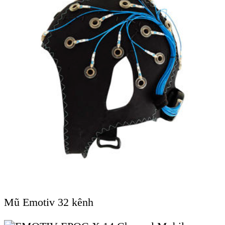
sinh. Python cung cấp nhiều thư viện hữu ích
như NumPy, SciPy, MNE, Matplotlib để lọc tín
hiệu, loại nhiễu, trích xuất đặc trưng, và hiển thị
tín hiệu. MATLAB cũng là công cụ mạnh mẽ
với các toolbox chuyên biệt như Signal
Processing Toolbox, BioSig, EEGLAB – rất phù
hợp cho xử lý dữ liệu EEG, EMG và ECG.
Tiếp theo, quá trình
phân loại và nhận dạng tín
hiệu
thường được thực hiện thông qua các kỹ
thuật học máy (Machine Learning) và học sâu
(Deep Learning). Các thuật toán học máy truyền
thống như
K-Nearest Neighbors (KNN)
,
Support Vector Machine (SVM)
,
Random
Forest
được áp dụng để phân loại các dạng tín
hiệu đã qua xử lý. Bên cạnh đó, các mô hình
học sâu như
Convolutional Neural Networks
(CNN)
,
Recurrent Neural Networks (RNN)
và
Long Short-Term Memory (LSTM)
ngày
càng được chú trọng nhờ khả năng tự động học
đặc trưng phức tạp và đạt độ chính xác cao
trong nhận diện trạng thái tinh thần, hoạt động
vận động, hoặc các rối loạn nhịp tim.