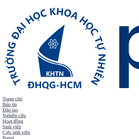
Trang chủ
Bản tin
Đào tạo
Nghiên cứu
Hoạt động
Sinh viên
Cựu sinh viên
Trang chủ
/
Tin tức
/
Sự kiện
Portal