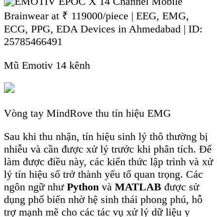
Hướng nghiên cứu này không chỉ góp phần hiện
đại hóa các công cụ chẩn đoán và điều trị trong
y học mà còn mở ra nhiều ứng dụng tiềm năng
như điều khiển thiết bị bằng sóng não, phát triển
các hệ thống phục hồi chức năng thông minh và
giám sát sức khỏe cá nhân theo thời gian thực.
Việc kết hợp giữa kỹ thuật y sinh, lập trình và
trí tuệ nhân tạo đang tạo nên một xu hướng liên
ngành đầy triển vọng cho tương lai của y học
hiện đại.