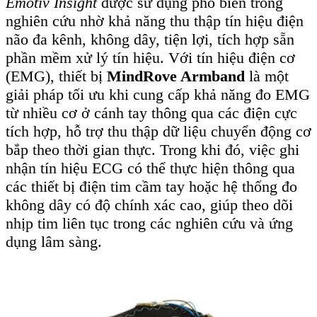
Mũ Emotiv 32 kênh
Mũ Emotiv 14 kênh
Vòng tay MindRove thu tín hiệu EMG
Sau khi thu nhận, tín hiệu sinh lý thô thường bị
nhiễu và cần được xử lý trước khi phân tích. Để
làm được điều này, các kiến thức lập trình và xử
lý tín hiệu số trở thành yếu tố quan trọng. Các
ngôn ngữ như
Python
và
MATLAB
được sử
dụng phổ biến nhờ hệ sinh thái phong phú, hỗ
trợ mạnh mẽ cho các tác vụ xử lý dữ liệu y