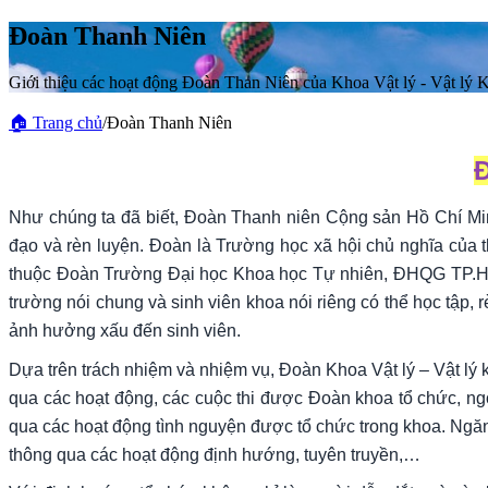
Đoàn Thanh Niên
Giới thiệu các hoạt động Đoàn Than Niên của Khoa Vật lý - Vật lý K
🏠
Trang chủ
/
Đoàn Thanh Niên
Như chúng ta đã biết, Đoàn Thanh niên Cộng sản Hồ Chí Minh
đạo và rèn luyện. Đoàn là Trường học xã hội chủ nghĩa của t
thuộc Đoàn Trường Đại học Khoa học Tự nhiên, ĐHQG TP.HCM,
trường nói chung và sinh viên khoa nói riêng có thể học tập, 
ảnh hưởng xấu đến sinh viên.
Dựa trên trách nhiệm và nhiệm vụ, Đoàn Khoa Vật lý – Vật lý 
qua các hoạt động, các cuộc thi được Đoàn khoa tổ chức, ngoà
qua các hoạt động tình nguyện được tổ chức trong khoa. Ngăn 
thông qua các hoạt động định hướng, tuyên truyền,…