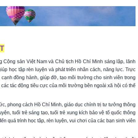
T
ng Cộng sản Việt Nam và Chủ tịch Hồ Chí Minh sáng lập, lãnh
úp học tập rèn luyện và phát triển nhân cách, năng lực. Trực
ạnh đồng hành, giúp đỡ, tạo môi trường cho sinh viên trong
a các tác động tiêu cực của môi trường bên ngoài xã hội có thể
ức, phong cách Hồ Chí Minh, giáo dục chính trị tư tưởng thông
n, tuổi trẻ sáng tạo, tuổi trẻ xung kích bảo vệ tổ quốc thông
 quá trình học tập, rèn luyện, vui chơi của các bạn sinh viên