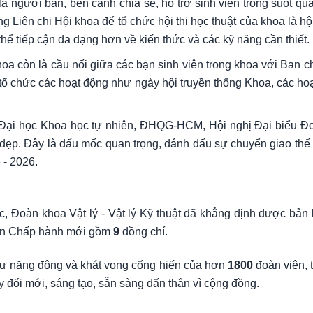
 người bạn, bên cạnh chia sẻ, hỗ trợ sinh viên trong suốt quá
 Liên chi Hội khoa để tổ chức hội thi học thuật của khoa là hội
thể tiếp cận đa dạng hơn về kiến thức và các kỹ năng cần thiết.
 còn là cầu nối giữa các bạn sinh viên trong khoa với Ban chủ n
 tổ chức các hoạt động như ngày hội truyền thống Khoa, các ho
ng Đại học Khoa học tự nhiên, ĐHQG-HCM, Hội nghị Đại biểu Đ
ốt đẹp. Đây là dấu mốc quan trọng, đánh dấu sự chuyển giao t
 - 2026.
, Đoàn khoa Vật lý - Vật lý Kỹ thuật đã khẳng định được bản l
 Ban Chấp hành mới gồm
9
đồng chí.
, sự năng động và khát vọng cống hiến của hơn
1800
đoàn viên,
y đổi mới, sáng tạo, sẵn sàng dấn thân vì cộng đồng.