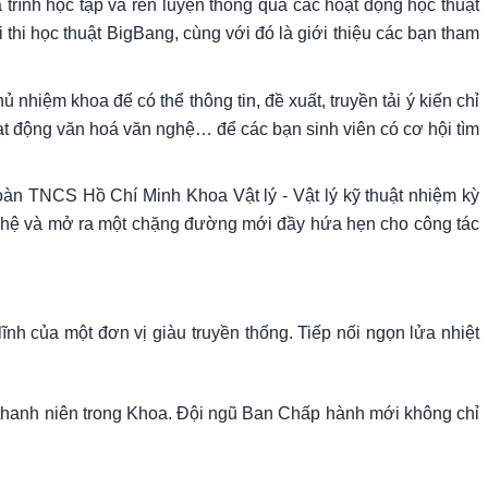
 trình học tập và rèn luyện thông qua các hoạt động học thuật
 thi học thuật BigBang, cùng với đó là giới thiệu các bạn tham
hiệm khoa để có thể thông tin, đề xuất, truyền tải ý kiến chỉ
ạt động văn hoá văn nghệ… để các bạn sinh viên có cơ hội tìm
oàn TNCS Hồ Chí Minh Khoa Vật lý - Vật lý kỹ thuật nhiệm kỳ
hế hệ và mở ra một chặng đường mới đầy hứa hẹn cho công tác
ĩnh của một đơn vị giàu truyền thống. Tiếp nối ngọn lửa nhiệt
 thanh niên trong Khoa. Đội ngũ Ban Chấp hành mới không chỉ