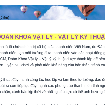
ỹ thuật
ĐOÀN KHOA VẬT LÝ - VẬT LÝ KỸ THUẬ
 là tổ chức chính trị-xã hội của thanh niên Việt Nam, do Đả
hanh niên, tạo môi trường đưa thanh niên vào các hoạt động gi
 Đoàn Khoa Vật lý – Vật lý kỹ thuật được thành lập để bên c
rèn luyện, vui chơi và phát triển khả năng của bản thân, tránh x
kỹ thuật đẩy mạnh công tác học tập và làm theo tư tưởng, đạo đ
i ra còn tiếp tục đẩy mạnh các phong trào thanh niên tình nguyệ
chặn, cảnh báo kịp thời về những tiêu cực có thể ảnh hưởng đến