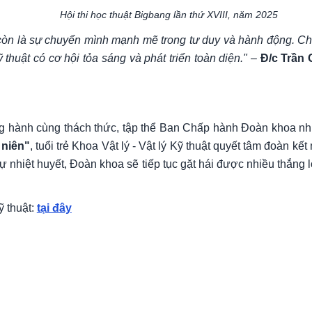
Hội thi học thuật Bigbang lần thứ XVIII, năm 2025
còn là sự chuyển mình mạnh mẽ trong tư duy và hành động. Chú
 thuật có cơ hội tỏa sáng và phát triển toàn diện."
–
Đ/c Trần 
g hành cùng thách thức, tập thể Ban Chấp hành Đoàn khoa nhi
 niên"
, tuổi trẻ Khoa Vật lý - Vật lý Kỹ thuật quyết tâm đoàn k
 và sự nhiệt huyết, Đoàn khoa sẽ tiếp tục gặt hái được nhiều thắ
ỹ thuật:
tại đây