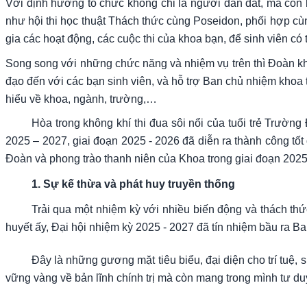
Với định hướng tổ chức không chỉ là người dẫn dắt, mà còn là
như hội thi học thuật Thách thức cùng Poseidon, phối hợp cùng
gia các hoạt động, các cuộc thi của khoa bạn, để sinh viên có 
Song song với những chức năng và nhiệm vụ trên thì Đoàn khoa
đạo đến với các bạn sinh viên, và hỗ trợ Ban chủ nhiệm khoa
hiểu về khoa, ngành, trường,…
Hòa trong không khí thi đua sôi nổi của tuổi trẻ Trườ
2025 – 2027, giai đoạn 2025 - 2026 đã diễn ra thành công t
Đoàn và phong trào thanh niên của Khoa trong giai đoạn 2025
1. Sự kế thừa và phát huy truyền thống
Trải qua một nhiệm kỳ với nhiều biến động và thách thức
huyết ấy, Đại hội nhiệm kỳ 2025 - 2027 đã tín nhiệm bầu ra
Đây là những gương mặt tiêu biểu, đại diện cho trí tuệ
vững vàng về bản lĩnh chính trị mà còn mang trong mình tư du