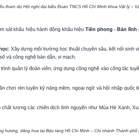
iểu tham dự Hội nghị đại biểu Đoàn TNCS Hồ Chí Minh khoa Vật lý – Vật
ám sát khẩu hiệu hành động khẩu hiệu
Tiên phong - Bản lĩnh 
học:
Xây dựng môi trường học thuật chuyên sâu, kết nối sinh v
 số và công nghệ bán dẫn, vi mạch.
trình quản lý đoàn viên, ứng dụng công nghệ vào công tác tuy
n chơi rèn luyện kỹ năng mềm, ngoại ngữ và hội nhập quốc tế;
ao chất lượng các chiến dịch tình nguyện như Mùa Hè Xanh, X
ng hương, dâng hoa tại Bảo tàng Hồ Chí Minh – Chi nhánh Thành phố